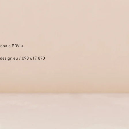
kona o PDV-u.
design.eu
/
098 617 870