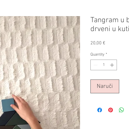
Tangram u b
drveni u kuti
Price
20,00 €
Quantity
*
Naruči