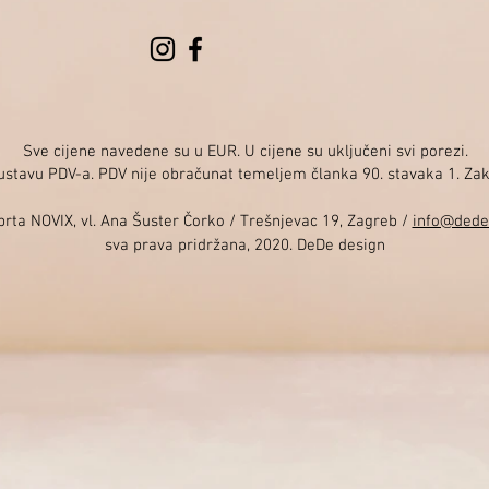
Sve cijene navedene su u EUR. U cijene su uključeni svi porezi.
sustavu PDV-a. PDV nije obračunat temeljem članka 90. stavaka 1. Za
rta NOVIX, vl. Ana Šuster Čorko / Trešnjevac 19, Zagreb /
info@dede
sva prava pridržana, 2020. DeDe design