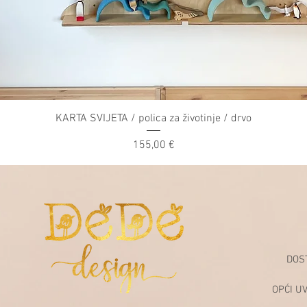
KARTA SVIJETA / polica za životinje / drvo
Price
155,00 €
DOS
OPĆI U