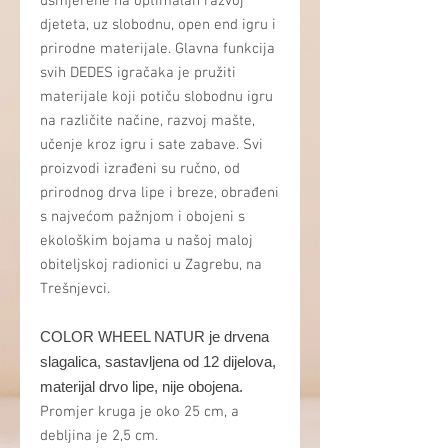
usmjerene na optimalan razvoj
djeteta, uz slobodnu, open end igru i
prirodne materijale. Glavna funkcija
svih DEDES igračaka je pružiti
materijale koji potiču slobodnu igru
na različite načine, razvoj mašte,
učenje kroz igru i sate zabave. Svi
proizvodi izrađeni su ručno, od
prirodnog drva lipe i breze, obrađeni
s najvećom pažnjom i obojeni s
ekološkim bojama u našoj maloj
obiteljskoj radionici u Zagrebu, na
Trešnjevci.
COLOR WHEEL NATUR je drvena
slagalica, sastavljena od 12 dijelova,
materijal drvo lipe, nije obojena.
Promjer kruga je oko 25 cm, a
debljina je 2,5 cm.