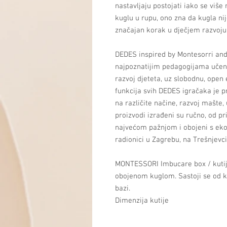
nastavljaju postojati iako se više 
kuglu u rupu, ono zna da kugla nije
značajan korak u dječjem razvoju
DEDES inspired by Montesorri and 
najpoznatijim pedagogijama učenj
razvoj djeteta, uz slobodnu, open 
funkcija svih DEDES igračaka je pr
na različite načine, razvoj mašte, 
proizvodi izrađeni su ručno, od pr
najvećom pažnjom i obojeni s eko
radionici u Zagrebu, na Trešnjevci
MONTESSORI Imbucare box / kutij
obojenom kuglom. Sastoji se od k
bazi.
Dimenzija kutije