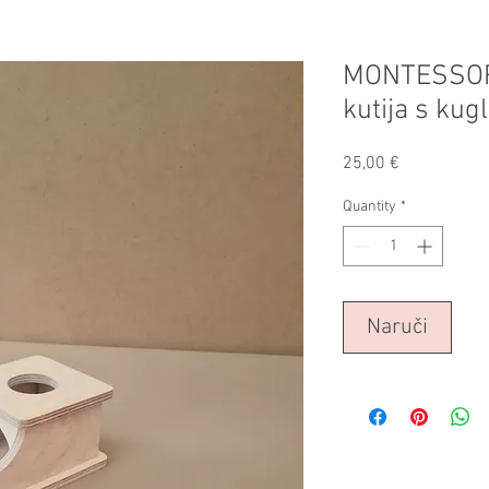
MONTESSORI
kutija s ku
Price
25,00 €
Quantity
*
Naruči