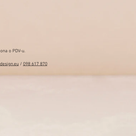
kona o PDV-u.
design.eu
/
098 617 870