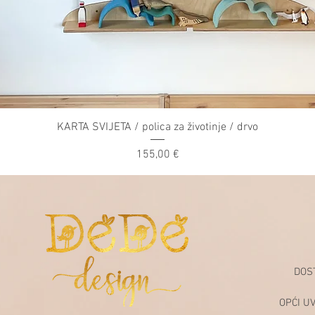
KARTA SVIJETA / polica za životinje / drvo
Price
155,00 €
DOS
OPĆI U