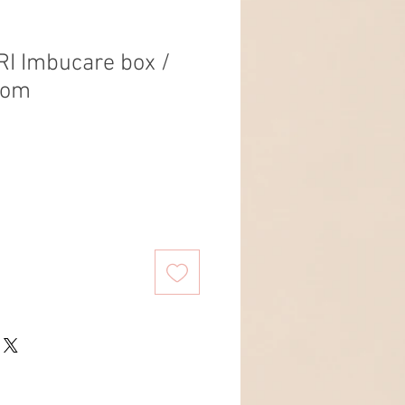
 Imbucare box /
glom