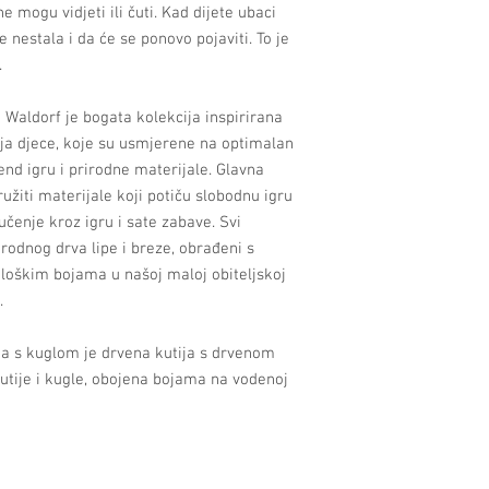
ne mogu vidjeti ili čuti. Kad dijete ubaci
 nestala i da će se ponovo pojaviti. To je
.
Waldorf je bogata kolekcija inspirirana
a djece, koje su usmjerene na optimalan
end igru i prirodne materijale. Glavna
užiti materijale koji potiču slobodnu igru
učenje kroz igru i sate zabave. Svi
irodnog drva lipe i breze, obrađeni s
loškim bojama u našoj maloj obiteljskoj
.
a s kuglom je drvena kutija s drvenom
utije i kugle, obojena bojama na vodenoj