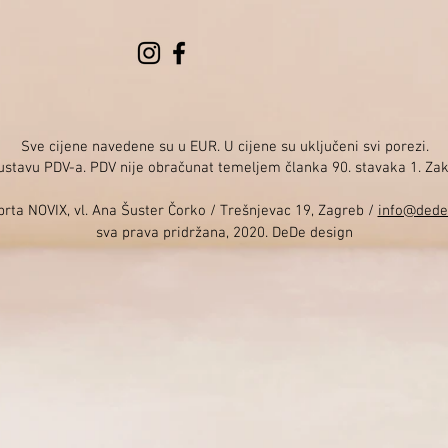
Sve cijene navedene su u EUR. U cijene su uključeni svi porezi.
sustavu PDV-a. PDV nije obračunat temeljem članka 90. stavaka 1. Za
rta NOVIX, vl. Ana Šuster Čorko / Trešnjevac 19, Zagreb /
info@dede
sva prava pridržana, 2020. DeDe design