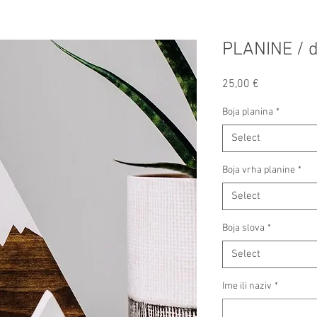
PLANINE / 
Price
25,00 €
Boja planina
*
Select
Boja vrha planine
*
Select
Boja slova
*
Select
Ime ili naziv
*