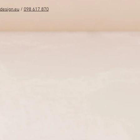
design.eu
/
098 617 870