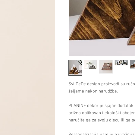
Svi DeDe design proizvodi su ručn
željama nakon narudžbe.
PLANINE dekor je sjajan dodatak
brižno oblikovan i ekološki oboj
naručite ga za svoju djecu ili g
Personalizacija nam je najvažnija 