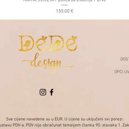
KARTA SVIJETA / polica za životinje / drvo
Price
155,00 €
DOS
OPĆI U
Sve cijene navedene su u EUR. U cijene su uključeni svi porezi.
sustavu PDV-a. PDV nije obračunat temeljem članka 90. stavaka 1. Za