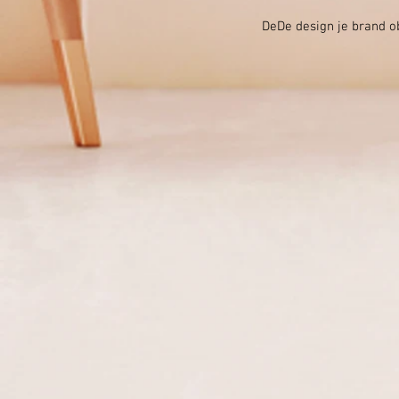
DeDe design je brand ob