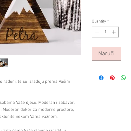
Quantity
*
Naruči
o rađeni, te se izrađuju prema Vašim
 sobama Vaše djece. Moderan i zabavan,
en. Moderan dekor za moderne prostore,
a poklonite nekom Vama važnom.
i zato ćemo Vaše planine izraditi u