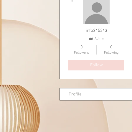
info245343
Admin
0
0
Followers
Following
Follow
Profile