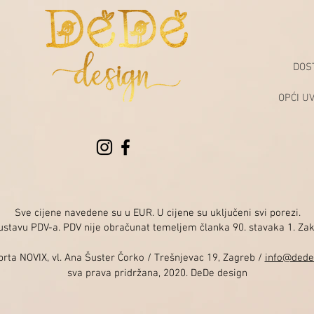
DOS
OPĆI U
Sve cijene navedene su u EUR. U cijene su uključeni svi porezi.
sustavu PDV-a. PDV nije obračunat temeljem članka 90. stavaka 1. Za
rta NOVIX, vl. Ana Šuster Čorko / Trešnjevac 19, Zagreb /
info@dede
sva prava pridržana, 2020. DeDe design