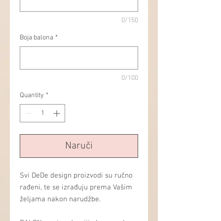
0/150
Boja balona
*
0/100
Quantity
*
Naruči
Svi DeDe design proizvodi su ručno
rađeni, te se izrađuju prema Vašim
željama nakon narudžbe.