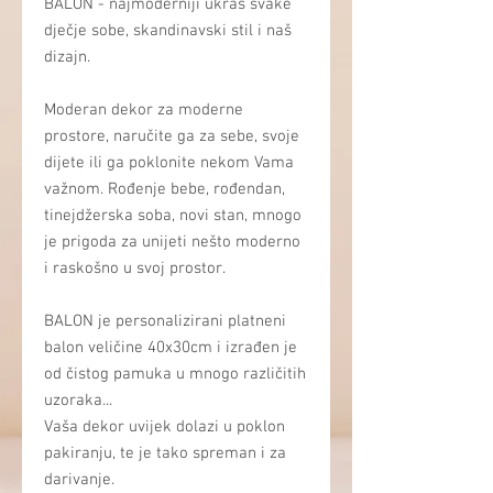
BALON - najmoderniji ukras svake
dječje sobe, skandinavski stil i naš
dizajn.
Moderan dekor za moderne
prostore, naručite ga za sebe, svoje
dijete ili ga poklonite nekom Vama
važnom. Rođenje bebe, rođendan,
tinejdžerska soba, novi stan, mnogo
je prigoda za unijeti nešto moderno
i raskošno u svoj prostor.
BALON je personalizirani platneni
balon veličine 40x30cm i izrađen je
od čistog pamuka u mnogo različitih
uzoraka...
Vaša dekor uvijek dolazi u poklon
pakiranju, te je tako spreman i za
darivanje.